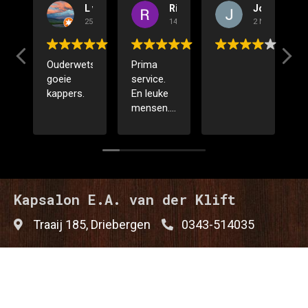
L van der Valk
Ria Van De Pol
Joke Bal
25 Juli 2023
14 Juli 2023
2 November 20
Ouderwets
Prima
goeie
service.
kappers.
En leuke
mensen.
Voor
herhaling
vatbaar
gr. Ria vd
pol
Kapsalon E.A. van der Klift
Traaij 185, Driebergen
0343-514035